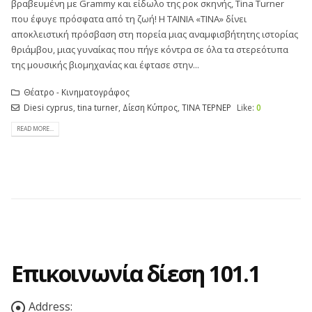
βραβευμένη με Grammy και είδωλο της ροκ σκηνής, Tina Turner
που έφυγε πρόσφατα από τη ζωή! Η ΤΑΙΝΙΑ «ΤΙΝΑ» δίνει
αποκλειστική πρόσβαση στη πορεία μιας αναμφισβήτητης ιστορίας
θριάμβου, μιας γυναίκας που πήγε κόντρα σε όλα τα στερεότυπα
της μουσικής βιομηχανίας και έφτασε στην...
Θέατρο - Κινηματογράφος
Diesi cyprus
,
tina turner
,
Δίεση Κύπρος
,
ΤΙΝΑ ΤΕΡΝΕΡ
Like:
0
READ MORE...
Επικοινωνία δίεση 101.1
Address: