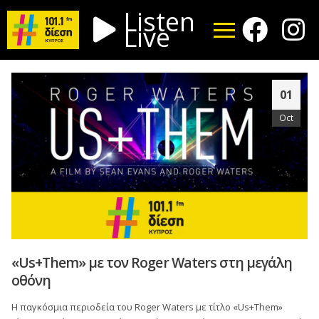
Listen
Live
01
Oct
«Us+Them» με τον Roger Waters στη μεγάλη
οθόνη
Η παγκόσμια περιοδεία του Roger Waters με τίτλο «Us+Them»