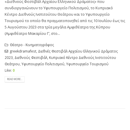
«Διεθνούς Φεστιβάλ Αρχαίου Ελληνικού Δράματος» που
συνδιοργανώνουν το Υφυπουργείο Πολιτισμού, το Κυπριακό
Κέντρο Διεθνούς Ινστιτούτου Θεάτρου και το Υφυπουργείο
Τουρισμού το οποίο θα πραγματοποιηθεί από τις 10 Ιουλίου έως τις
5 Αυγούστου 2023 στα τρία μεγάλα Αμφιθέατρα της Κύπρου
(Αμφιθέατρο Μακαρίου Γ’, στο...
Θέατρο - Κινηματογράφος
greekdramafest
,
Διεθνές Φεστιβάλ Αρχαίου Ελληνικού Δράματος
2023
,
Διεθνούς Φεστιβάλ
,
Κυπριακό Κέντρο Διεθνούς Ινστιτούτου
Θεάτρου
,
Υφυπουργείο Πολιτισμού
,
Υφυπουργείο Τουρισμού
Like:
0
READ MORE...