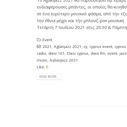
Το AglanJazz 2021 θα παρουσιάσει έξι εξαιρε
ενδιαφέρουσες μπάντες, οι οποίες θα κινηθ
σε ένα ευρύτερο μουσικό φάσμα, από την τζα
την έθνικ μέχρι και την μπλουζ-ροκ μουσική.
Τετάρτη 7 Ιουλίου 2021 στις 20:30 & Πέμπτη.
Event
2021
,
Aglanjazz 2021
,
cy
,
cyprus event
,
cyprus
radio
,
diesi 101
,
Diesi cyprus
,
diesi fm
,
event
,
jazz
music
,
ΑγλανJazz 2021
Like:
0
READ MORE...