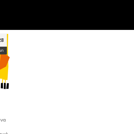
28
un
 να