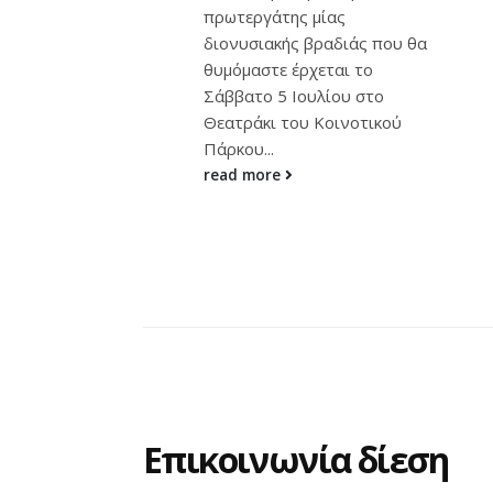
μπάντα, με τα καινούρια
 μίας
τραγούδια του Σταμάτη
 βραδιάς που θα
Κραουνάκη που μόλις
ρχεται το
κυκλοφόρησαν σε...
ουλίου στο
read more
υ Κοινοτικού
Επικοινωνία δίεση