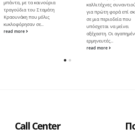
καλλιτέχνες συναντιούνται
αγαπημένος καλλιτέχν
για πρώτη φορά επί σκηνής
έρχεται για μια μοναδι
σε μια περιοδεία που
εμφάνιση στη Λευκωσία
υπόσχεται να μείνει
Κυριακή 10 Μαΐου η
αξέχαστη. Οι αγαπημένοι
πρωτεύουσα υποδέχετ
ερμηνευτές...
τον...
read more
read more
Call Center
Π