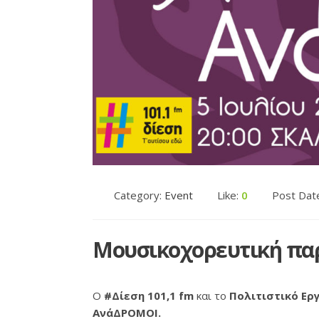
Category:
Event
Like:
0
Post Dat
Mουσικοχορευτική π
Ο
#Δίεση 101,1 fm
και το
Πολιτιστικό Ερ
ΑνάΔΡΟΜΟΙ.