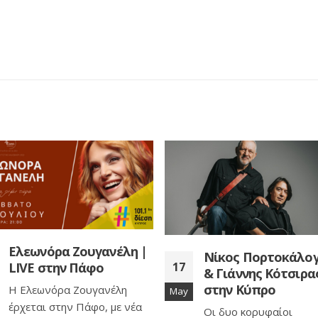
Νίκος Πορτοκάλογλου
O Κωστής Μαραβέγ
21
& Γιάννης Κότσιρας Live
Live στο Σκαλί
στην Κύπρο
Αγλαντζιάς
Apr
Οι δυο κορυφαίοι
Ο Κωστής Μαραβέγιας,