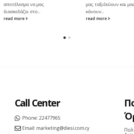
Τριάντα τέσσερα χρόν
μας ταξιδεύουν και μας
μετά την σύμπραξή το
κάνουν...
ΑΤΤΙΚΟΝ, ο...
read more
read more
Call Center
Π
Ό
Phone:
22477965
Email:
marketing@diesi.com.cy
Πολ