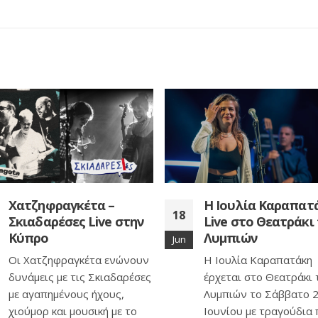
H Ιουλία Καραπατάκη
Γιώργος Νταλάρας
12
Live στο Θεατράκι των
Βασίλης
Λυμπιών
Παπακωνσταντίνο
Aug
Live στην Κύπρο
Η Ιουλία Καραπατάκη
Ο Δίεση 101,1 παρουσ
έρχεται στο Θεατράκι των
τον Γιώργο Νταλάρα κ
Λυμπιών το Σάββατο 29
Βασίλη Παπακωνσταντ
Ιουνίου με τραγούδια που