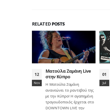
RELATED
POSTS
αμάνη Live
Χατζηφραγκέτα –
01
18
ρο
Σκιαδαρέσες Live στην
Κύπρο
Jul
Jun
Ζαμάνη
Οι Χατζηφραγκέτα ενώνουν
ο ραντεβού της
δυνάμεις με τις Σκιαδαρέσες
ο! Η αγαπημένη
με αγαπημένους ήχους,
ός έρχεται στο
χιούμορ και μουσική με το
LIVE την