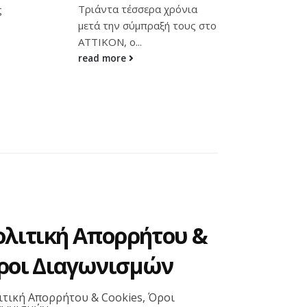
ια
αγαπημένες καλλιτέχνιδες, η
ταξιδέψει
υς στο
Ματούλα Ζαμάνη και...
read mo
read more
ολιτική Απορρήτου &
ροι Διαγωνισμών
ιτική Απορρήτου & Cookies, Όροι