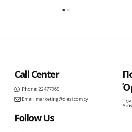
Call Center
Π
Ό
Phone:
22477965
Email:
marketing@diesi.com.cy
Πολ
Δια
Follow Us