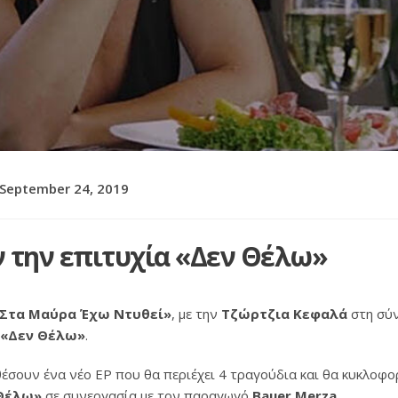
September 24, 2019
 την επιτυχία «Δεν Θέλω»
Στα Μαύρα Έχω Ντυθεί»
, με την
Τζώρτζια Κεφαλά
στη σύν
«Δεν Θέλω»
.
θέσουν ένα νέο ΕP που θα περιέχει 4 τραγούδια και θα κυκλοφο
Θέλω»
σε συνεργασία με τον παραγωγό
Bauer Merza
.