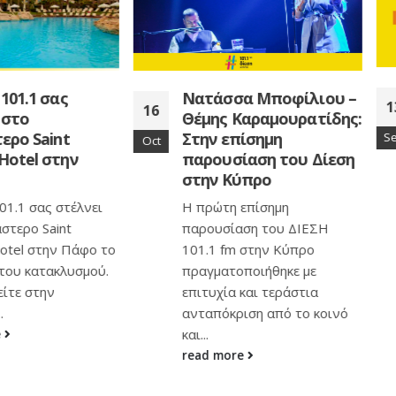
Η νέα πρωινή εκπ
Νατάσσα Μποφίλιου –
13
του Δίεση 101,1 fm
Θέμης Καραμουρατίδης:
Στην επίσημη
Sep
Από τη Δευτέρα 16
παρουσίαση του Δίεση
Σεπτεμβρίου ο Παναγ
στην Κύπρο
Περηφάνου και η Έμιλ
Αντωνίου καθημερινά 
Η πρώτη επίσημη
με 10:00 το πρωί στον
παρουσίαση του ΔΙΕΣΗ
ΔΙΕΣΗ...
101.1 fm στην Κύπρο
read more
πραγματοποιήθηκε με
επιτυχία και τεράστια
ανταπόκριση από το κοινό
και...
read more