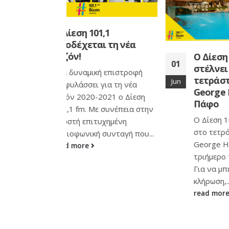
1,1
ι τη νέα
Ο Δίεση 101.1 σας
01
16
στέλνει στο
ή επιστροφή
τετράστερο Saint
Jun
Oct
για τη νέα
George Hotel στην
2021 ο Δίεση
Πάφο
ε συνέπεια στην
Ο Δίεση 101.1 σας στέλνει
υχημένη
στο τετράστερο Saint
 συνταγή που...
George Hotel στην Πάφο το
τριήμερο του κατακλυσμού.
Για να μπείτε στην
κλήρωση,...
read more