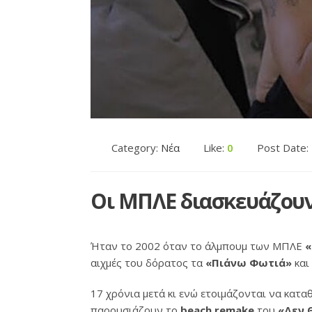
Category:
Νέα
Like:
0
Post Date:
Οι ΜΠΛΕ διασκευάζουν
Ήταν το 2002 όταν το άλμπουμ των ΜΠΛΕ
«
αιχμές του δόρατος τα
«Πιάνω Φωτιά»
και
17 χρόνια μετά κι ενώ ετοιμάζονται να κατα
παρουσιάζουν το
beach remake
του
«Δεν 