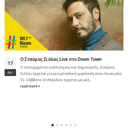
Σοφία Μουτίδου is back!
19
Μετά τις sold-out καλοκαιρινές παραστάσεις της, σε
Feb
Ελλάδα και Κύπρο, η αγαπημένη stand-up comedian,
επιστρέφει στην σκηνή… του εγκλήματος για...
read more