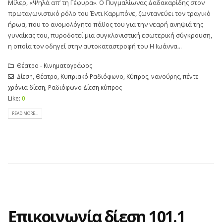
Μίλερ, «Ψηλά απ’ τη Γέφυρα». Ο Πυγμαλίωνας Δαδακαρίδης στον
πρωταγωνιστικό ρόλο του Έντι Καρμπόνε, ζωντανεύει τον τραγικό
ήρωα, που το ανομολόγητο πάθος του για την νεαρή ανηψιά της
γυναίκας του, πυροδοτεί μια συγκλονιστική εσωτερική σύγκρουση,
η οποία τον οδηγεί στην αυτοκαταστροφή του Η Ιωάννα...
Θέατρο - Κινηματογράφος
Δίεση
,
Θέατρο
,
Κυπριακό Ραδιόφωνο
,
Κύπρος
,
νανούρης
,
πέντε
χρόνια δίεση
,
Ραδιόφωνο Δίεση κύπρος
Like:
0
READ MORE...
Επικοινωνία δίεση 101.1