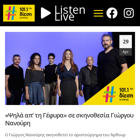
Listen
Live
29
Apr
«Ψηλά απ’ τη Γέφυρα» σε σκηνοθεσία Γιώργου
Νανούρη
Ο Γιώργος Νανούρης σκηνοθετεί το αριστούργημα του Άρθουρ