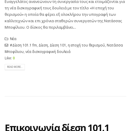
Ευαγγελάτος ανανεώνουν τη συνεργασία τους και ετοιμάζονται για
τη νέα δισκογραφική τους δουλειά με τον τίτλο «Η εποχή του
θερισμού» η οποία θα φέρει εξ ολοκλήρου την υπογραφή των
καλλιτεχνών και επι χρόνια σταθερών συνεργατών της Νατάσσας
Μποφίλιου. Ο δίσκος θα περιλαμβάνει...
Νέα
#Δίεση 101.1 fm
,
Δίεση
,
Δίεση 101
,
η εποχή του θερισμού
,
Νατάσσα
Μποφίλιου
,
νέα δισκογραφική δουλειά
Like:
0
READ MORE...
Επικοινωνία δίεση 101.1