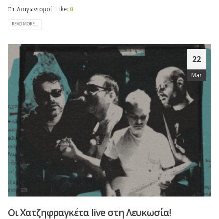
Διαγωνισμοί
Like:
0
READ MORE...
22
Mar
Οι Χατζηφραγκέτα live στη Λευκωσία!