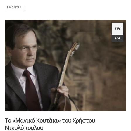
READ MORE...
05
Apr
To «Mαγικό Kουτάκι» του Χρήστου
Νικολόπουλου