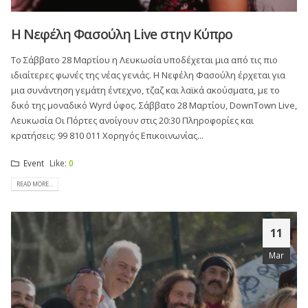
Η Νεφέλη Φασούλη Live στην Κύπρο
Το Σάββατο 28 Μαρτίου η Λευκωσία υποδέχεται μια από τις πιο
ιδιαίτερες φωνές της νέας γενιάς. Η Νεφέλη Φασούλη έρχεται για
μια συνάντηση γεμάτη έντεχνο, τζαζ και λαϊκά ακούσματα, με το
δικό της μοναδικό Wyrd ύφος. Σάββατο 28 Μαρτίου, DownTown Live,
Λευκωσία Οι Πόρτες ανοίγουν στις 20:30 Πληροφορίες και
κρατήσεις: 99 810 011 Χορηγός Επικοινωνίας...
Event
Like:
0
READ MORE...
11
Mar