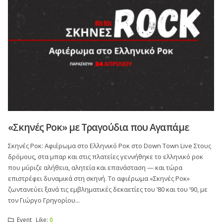
«Σκηνές Ροκ» με Τραγούδια που Αγαπάμε
Σκηνές Ροκ: Αφιέρωμα στο Ελληνικό Ροκ στο Down Town Live Στους
δρόμους, στα μπαρ και στις πλατείες γεννήθηκε το ελληνικό ροκ
που μύριζε αλήθεια, αλητεία και επανάσταση — και τώρα
επιστρέφει δυναμικά στη σκηνή. Το αφιέρωμα «Σκηνές Ροκ»
ζωντανεύει ξανά τις εμβληματικές δεκαετίες του ’80 και του ’90, με
τον Γιώργο Γρηγορίου...
Event
Like:
0