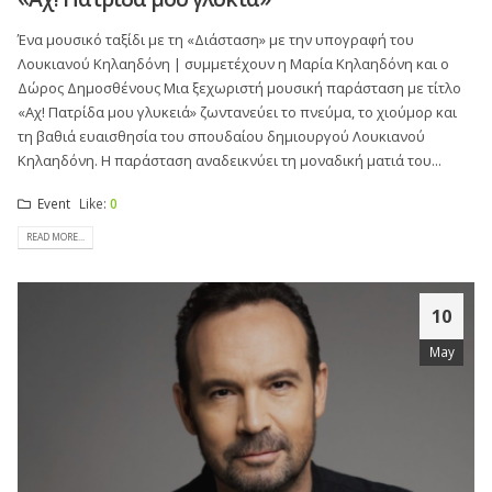
Ένα μουσικό ταξίδι με τη «Διάσταση» με την υπογραφή του
Λουκιανού Κηλαηδόνη | συμμετέχουν η Μαρία Κηλαηδόνη και ο
Δώρος Δημοσθένους Μια ξεχωριστή μουσική παράσταση με τίτλο
«Αχ! Πατρίδα μου γλυκειά» ζωντανεύει το πνεύμα, το χιούμορ και
τη βαθιά ευαισθησία του σπουδαίου δημιουργού Λουκιανού
Κηλαηδόνη. Η παράσταση αναδεικνύει τη μοναδική ματιά του...
Event
Like:
0
READ MORE...
10
May