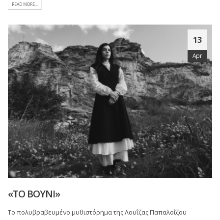
READ MORE...
13
Apr
«ΤΟ ΒΟΥΝΙ»
Το πολυβραβευμένο μυθιστόρημα της Λουΐζας Παπαλοΐζου