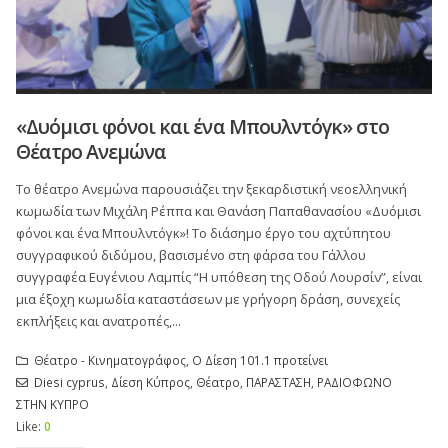
«Δυόμισι φόνοι και ένα Μπουλντόγκ» στο
Θέατρο Ανεμώνα
Το θέατρο Ανεμώνα παρουσιάζει την ξεκαρδιστική νεοελληνική
κωμωδία των Μιχάλη Ρέππα και Θανάση Παπαθανασίου «Δυόμισι
φόνοι και ένα Μπουλντόγκ»! Το διάσημο έργο του αχτύπητου
συγγραφικού διδύμου, βασισμένο στη φάρσα του Γάλλου
συγγραφέα Ευγένιου Λαμπίς “Η υπόθεση της Οδού Λουρσίν”, είναι
μια έξοχη κωμωδία καταστάσεων με γρήγορη δράση, συνεχείς
εκπλήξεις και ανατροπές,...
Θέατρο - Κινηματογράφος
,
Ο Δίεση 101.1 προτείνει
Diesi cyprus
,
Δίεση Κύπρος
,
Θέατρο
,
ΠΑΡΑΣΤΑΣΗ
,
ΡΑΔΙΟΦΩΝΟ
ΣΤΗΝ ΚΥΠΡΟ
Like:
0