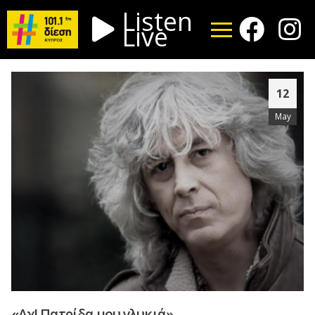
Listen
Live
12
May
«Αχ! Πατρίδα μου γλυκιά»