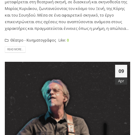
μεταφέρεται στη θεατρική σκηνή, σε διασκευή και σκηνοθεσία της
Μαρίας Κυριάκου, ζωντανεύοντας τον κόσμο του Ξενή, της Κόρης
και του Σουηδού. Μέσα σε ένα αφαιρετικό σκηνικό, το έργο
επικεντρώνεται στις σχέσεις που αναπτύσονται ανάμεσα στους
χαρακτήρες και πραγματεύεται έννοιες όπως η μνήμη, η απώλεια...
Θέατρο - Κινηματογράφος
Like:
0
READ MORE...
09
Apr