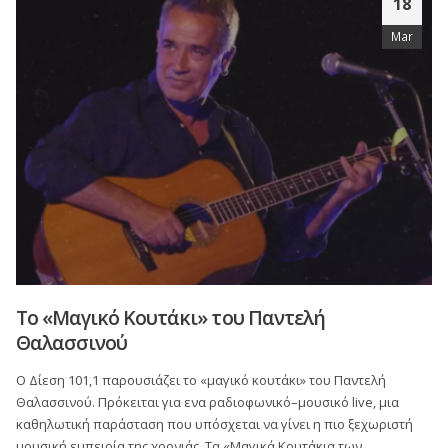
18
Mar
Tο «Mαγικό Kουτάκι» του Παντελή
Θαλασσινού
Ο Δίεση 101,1 παρουσιάζει το «μαγικό κουτάκι» του Παντελή
Θαλασσινού. Πρόκειται για ενα ραδιοφωνικό–μουσικό live, μια
καθηλωτική παράσταση που υπόσχεται να γίνει η πιο ξεχωριστή
μουσική εμπειρία της χρονιάς. Τα «Μαγικά Κουτάκια των