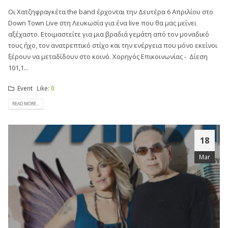
Οι Χατζηφραγκέτα the band έρχονται την Δευτέρα 6 Απριλίου στο
Down Town Live στη Λευκωσία για ένα live που θα μας μείνει
αξέχαστο. Ετοιμαστείτε για μια βραδιά γεμάτη από τον μοναδικό
τους ήχο, τον ανατρεπτικό στίχο και την ενέργεια που μόνο εκείνοι
ξέρουν να μεταδίδουν στο κοινό. Χορηγός Επικοινωνίας - Δίεση
101,1...
Event
Like:
0
READ MORE...
18
Mar