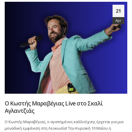
21
Apr
O Κωστής Μαραβέγιας Live στο Σκαλί
Αγλαντζιάς
Ο Κωστής Μαραβέγιας, ο αγαπημένος καλλιτέχνης έρχεται για μια
μοναδική εμφάνιση στη Λευκωσία! Την Κυριακή 10 Μαΐου η