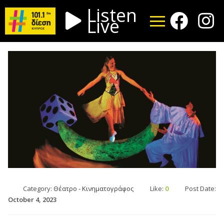
Listen
Live
Category:
Θέατρο - Κινηματογράφος
Like:
0
Post Date:
October 4, 2023