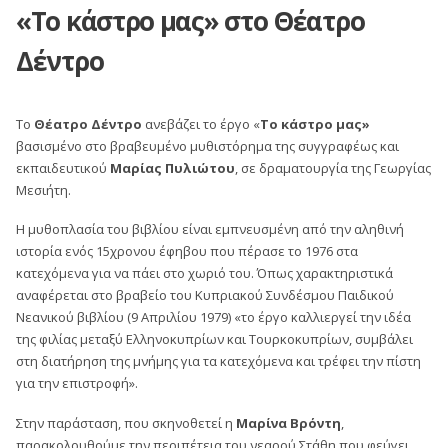
«Το κάστρο μας» στο Θέατρο
Δέντρο
Το
Θέατρο Δέντρο
ανεβάζει το έργο «
Το κάστρο μας»
βασισμένο στο βραβευμένο μυθιστόρημα της συγγραφέως και
εκπαιδευτικού
Μαρίας Πυλιώτου
, σε δραματουργία της Γεωργίας
Μεσιήτη.
Η μυθοπλασία του βιβλίου είναι εμπνευσμένη από την αληθινή
ιστορία ενός 15χρονου έφηβου που πέρασε το 1976 στα
κατεχόμενα για να πάει στο χωριό του. Όπως χαρακτηριστικά
αναφέρεται στο βραβείο του Κυπριακού Συνδέσμου Παιδικού
Νεανικού βιβλίου (9 Απριλίου 1979) «το έργο καλλιεργεί την ιδέα
της φιλίας μεταξύ Ελληνοκυπρίων και Τουρκοκυπρίων, συμβάλει
στη διατήρηση της μνήμης για τα κατεχόμενα και τρέφει την πίστη
για την επιστροφή».
Στην παράσταση, που σκηνοθετεί η
Μαρίνα Βρόντη
,
παρακολουθούμε την περιπέτεια του νεαρού Στάθη που φεύγει