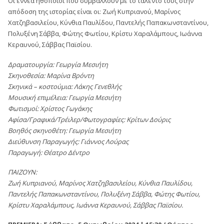
Οι εννέα ηθοποιοί που συμβάλλουν με το ταλέντο τους στην
απόδοση της ιστορίας είναι οι: Ζωή Κυπριανού, Μαρίνος
Χατζηβασιλείου, Κύνθια Παυλίδου, Παντελής Παπακωνσταντίνου,
Πολυξένη Σάββα, Φώτης Φωτίου, Κρίστυ Χαραλάμπους, Ιωάννα
Κεραυνού, Σάββας Παϊσίου.
Δραματουργία: Γεωργία Μεσιήτη
Σκηνοθεσία: Μαρίνα Βρόντη
Σκηνικά – κοστούμια: Λάκης Γενεθλής
Μουσική επιμέλεια: Γεωργία Μεσιήτη
Φωτισμοί: Χρίστος Γωγάκης
Αφίσα/Γραφικά/Τρέιλερ/Φωτογραφίες: Κρίτων Δούρις
Βοηθός σκηνοθέτη: Γεωργία Μεσιήτη
Διεύθυνση Παραγωγής: Γιάννος Λούρας
Παραγωγή: Θέατρο Δέντρο
ΠΑΙΖΟΥΝ:
Ζωή Κυπριανού, Μαρίνος Χατζηβασιλείου, Κύνθια Παυλίδου,
Παντελής Παπακωνσταντίνου, Πολυξένη Σάββα, Φώτης Φωτίου,
Κρίστυ Χαραλάμπους, Ιωάννα Κεραυνού, Σάββας Παϊσίου.