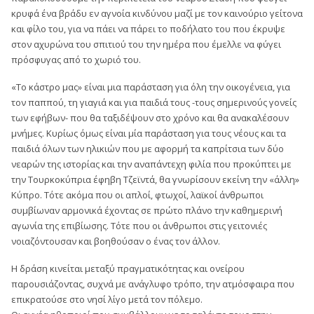
κρυφά ένα βράδυ εν αγνοία κινδύνου μαζί με τον καινούριο γείτονα
και φίλο του, για να πάει να πάρει το ποδήλατο του που έκρυψε
στον αχυρώνα του σπιτιού του την ημέρα που έμελλε να φύγει
πρόσφυγας από το χωριό του.
«Το κάστρο μας» είναι μια παράσταση για όλη την οικογένεια, για
τον παππού, τη γιαγιά και για παιδιά τους -τους σημερινούς γονείς
των εφήβων- που θα ταξιδέψουν στο χρόνο και θα ανακαλέσουν
μνήμες. Κυρίως όμως είναι μία παράσταση για τους νέους και τα
παιδιά όλων των ηλικιών που με αφορμή τα καπρίτσια των δύο
νεαρών της ιστορίας και την αναπάντεχη φιλία που προκύπτει με
την Τουρκοκύπρια έφηβη Τζεϊντά, θα γνωρίσουν εκείνη την «άλλη»
Κύπρο. Τότε ακόμα που οι απλοί, φτωχοί, λαϊκοί άνθρωποι
συμβίωναν αρμονικά έχοντας σε πρώτο πλάνο την καθημερινή
αγωνία της επιβίωσης. Τότε που οι άνθρωποι στις γειτονιές
νοιαζόντουσαν και βοηθούσαν ο ένας τον άλλον.
Η δράση κινείται μεταξύ πραγματικότητας και ονείρου
παρουσιάζοντας, συχνά με ανάγλυφο τρόπο, την ατμόσφαιρα που
επικρατούσε στο νησί λίγο μετά τον πόλεμο.