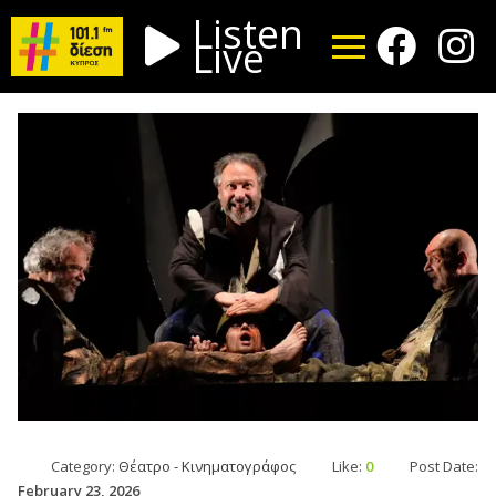
Listen
Live
Category:
Θέατρο - Κινηματογράφος
Like:
0
Post Date:
February 23, 2026