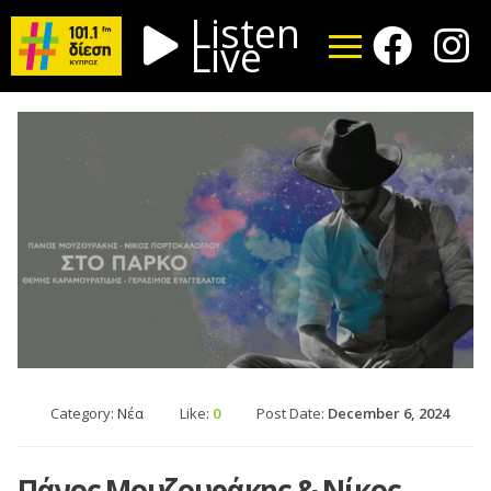
Listen
Live
Category:
Νέα
Like:
0
Post Date:
December 6, 2024
Πάνος Μουζουράκης & Νίκος