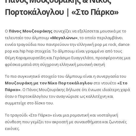
Πορτοκάλογλου | «Στο Πάρκο»
Ο
Πάνος Μουζουράκης
συνεχίζει να εξελίσσεται μουσικά με το
τελευταίο του άλμπουμ
«Μεγαλώνω»
, το οποίο περιλαμβάνει
εννέα τραγούδια που παντρεύουν την ελληνική pop με rock, dance
pop και hip hop στοιχεία. Το άλμπουμ είναι γραμμένο από τους
Θέμη Καραμουρατίδη και Γεράσιμο Ευαγγελάτο, προσφέροντας μια
φρέσκια ματιά στη σύγχρονη ελληνική μουσική σκηνή
Το πιο συγκινητικό στοιχείο του άλμπουμ είναι η συνεργασία του
Μουζουράκη με τον Νίκο Πορτοκάλογλου
στο ντουέτο
«Στο
Πάρκο»
. Ο Πάνος Μουζουράκης δήλωσε ότι ένιωσε ιδιαίτερη χαρά
όταν ο Πορτοκάλογλου τον αναγνώρισε ως καλλιτέχνη και
συμμετείχε στο δίσκο του.
Το τραγούδι «Στο Πάρκο» είναι μια ρομαντική και νοσταλγική
σύνθεση που γεμίζει τον ακροατή με συναισθήματα και ζωντανές
εικόνες.