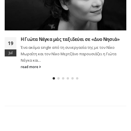
Διεκδίκησε υπέροχες σχολικές τσάν
07
σακίδια και backpacks από την EAS
Δυο Νησιά»
Oct
Τ’αυτίσου στον Δίεση 101,1 καθημερινά Δευτ
ε τον Νίκο
Παρασκευή και μάθε πώς θα διεκδικήσεις υ
ει η Γιώτα
σχολικές τσάντες, σακίδια και backpacks από.
read more