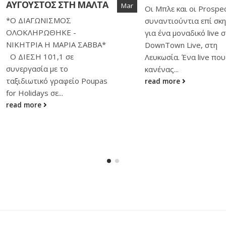
«Τριλογία Ψυχής»:
Οι Μπλε και οι Prospectus
08
Φιλανθρωπική
συναντιούντια επί σκηνής
παράσταση της Μα
Feb
για ένα μοναδικό live στο
Χατζηαυξέντη
DownTown Live, στη
Την Τετάρτη 23
Λευκωσία. Ένα live που
Φεβρουαρίου στις 19:
κανένας...
Παττίχειο Θέατρο Σκά
read more
δοθεί η φιλανθρωπική
παράσταση «Τριλογία
Ψυχής» της Μαρίας
Χατζηαυξέντη,...
read more