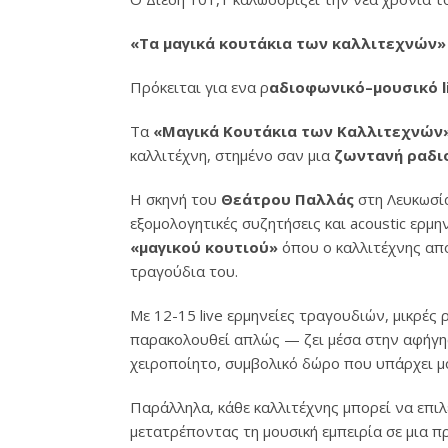
«Τα μαγικά κουτάκια των καλλιτεχνών»
Πρόκειται για ενα ρ
αδιοφωνικό–μουσικό l
Τα
«Μαγικά Κουτάκια των Καλλιτεχνών
καλλιτέχνη, στημένο σαν μια
ζωντανή ραδι
Η σκηνή του
Θεάτρου Παλλάς
στη Λευκωσί
εξομολογητικές συζητήσεις και acoustic ερμη
«μαγικού κουτιού»
όπου ο καλλιτέχνης απο
τραγούδια του.
Με 12-15 live ερμηνείες τραγουδιών, μικρές
παρακολουθεί απλώς — ζει μέσα στην αφήγησ
χειροποίητο, συμβολικό δώρο που υπάρχει μό
Παράλληλα, κάθε καλλιτέχνης μπορεί να επι
μετατρέποντας τη μουσική εμπειρία σε μια 