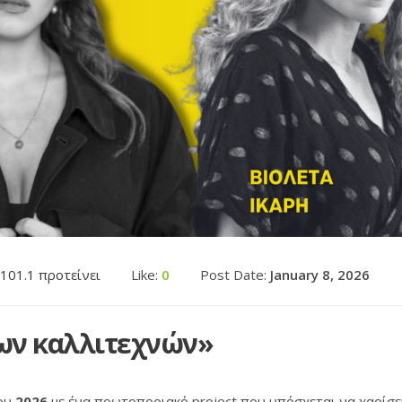
 101.1 προτείνει
Like:
0
Post Date:
January 8, 2026
των καλλιτεχνών»
του
2026
με ένα πρωτοποριακό project που υπόσχεται να χαρίσει 