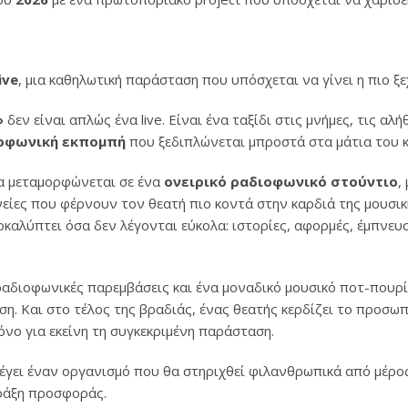
ive
, μια καθηλωτική παράσταση που υπόσχεται να γίνει η πιο ξε
»
δεν είναι απλώς ένα live. Είναι ένα ταξίδι στις μνήμες, τις αλ
οφωνική εκπομπή
που ξεδιπλώνεται μπροστά στα μάτια του κ
α μεταμορφώνεται σε ένα
ονειρικό ραδιοφωνικό στούντιο
,
νείες που φέρνουν τον θεατή πιο κοντά στην καρδιά της μουσικ
καλύπτει όσα δεν λέγονται εύκολα: ιστορίες, αφορμές, έμπνευσ
 ραδιοφωνικές παρεμβάσεις και ένα μοναδικό μουσικό ποτ-πουρί 
η. Και στο τέλος της βραδιάς, ένας θεατής κερδίζει το προσω
νο για εκείνη τη συγκεκριμένη παράσταση.
λέγει έναν οργανισμό που θα στηριχθεί φιλανθρωπικά από μέρο
πράξη προσφοράς.