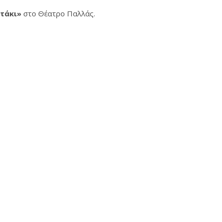
υτάκι»
στο Θέατρο Παλλάς.