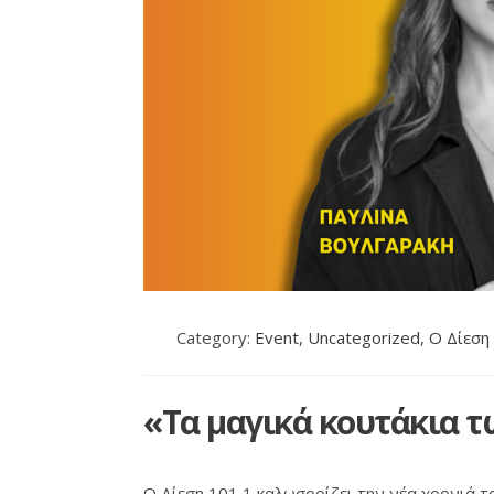
Category:
Event
,
Uncategorized
,
Ο Δίεση
«Τα μαγικά κουτάκια 
Ο Δίεση 101,1 καλωσορίζει την νέα χρονιά 