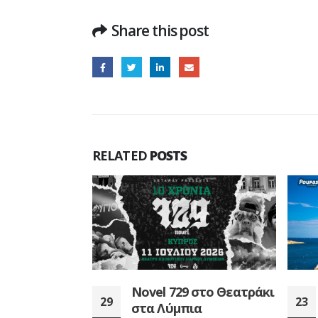
Share this post
RELATED
POSTS
 στο Θεατράκι
ΝΕΟΣ ΜΕΓΑΛΟΣ
23
19
α
ΔΙΑΓΩΝΙΣΜΟΣ –