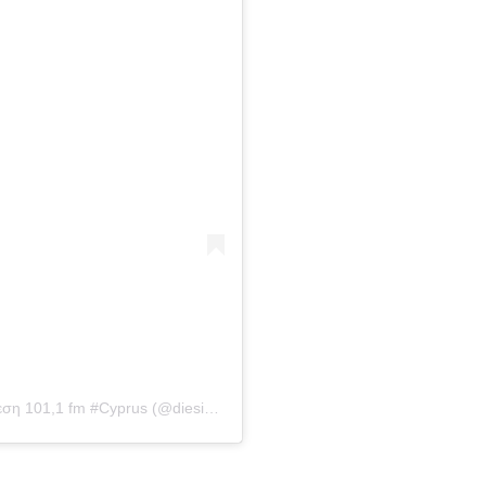
Η δημοσίευση κοινοποιήθηκε από το χρήστη Δίεση 101,1 fm #Cyprus (@diesi1011_cy)