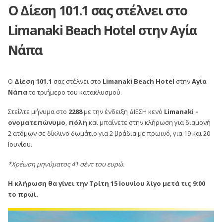
Ο Δίεση 101.1 σας στέλνει στο
Limanaki Beach Hotel στην Αγία
Νάπα
Ο
Δίεση 101.1
σας στέλνει στο
Limanaki Beach Hotel
στην
Αγία
Νάπα
το τριήμερο του κατακλυσμού.
Στείλτε μήνυμα στο
2288
με την ένδειξη ΔΙΕΣΗ κενό
Limanaki –
ονοματεπώνυμο
,
πόλη
και μπαίνετε στην κλήρωση για διαμονή
2 ατόμων σε δίκλινο δωμάτιο για 2 βράδια με πρωινό, για 19 και 20
Ιουνίου.
*Χρέωση μηνύματος 41 σέντ του ευρώ.
Η κλήρωση θα γίνει την Τρίτη 15 Ιουνίου λίγο μετά τις 9:00
το πρωί.