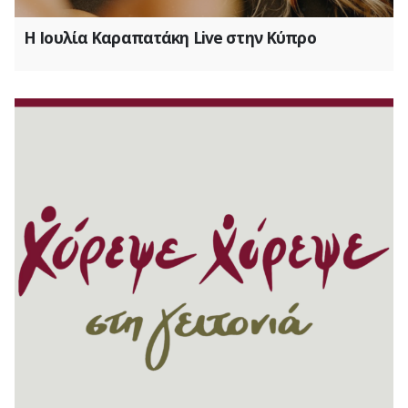
Η Ιουλία Καραπατάκη Live στην Κύπρο