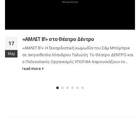
«Πριν έρθει ο Γερμανός» στο Flea Theatre
08
κ
Ένα σύγχρονο θεατρικό έργο για τη νόσο του Αλτσχάιμερ.
May
και
Προτού ταξιδέψει στην Αθήνα όπου θα παρουσιαστεί στη
σκηνή του Εθνικού Θεάτρου...
read more