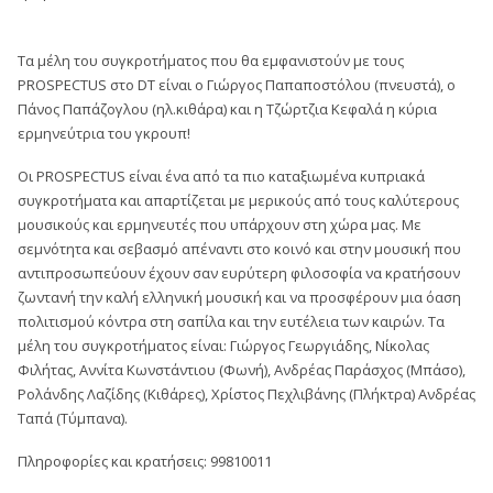
Τα μέλη του συγκροτήματος που θα εμφανιστούν με τους
PROSPECTUS στο DT είναι ο Γιώργος Παπαποστόλου (πνευστά), ο
Πάνος Παπάζογλου (ηλ.κιθάρα) και η Τζώρτζια Κεφαλά η κύρια
ερμηνεύτρια του γκρουπ!
Οι PROSPECTUS είναι ένα από τα πιο καταξιωμένα κυπριακά
συγκροτήματα και απαρτίζεται με μερικούς από τους καλύτερους
μουσικούς και ερμηνευτές που υπάρχουν στη χώρα μας. Με
σεμνότητα και σεβασμό απέναντι στο κοινό και στην μουσική που
αντιπροσωπεύουν έχουν σαν ευρύτερη φιλοσοφία να κρατήσουν
ζωντανή την καλή ελληνική μουσική και να προσφέρουν μια όαση
πολιτισμού κόντρα στη σαπίλα και την ευτέλεια των καιρών. Τα
μέλη του συγκροτήματος είναι: Γιώργος Γεωργιάδης, Νίκολας
Φιλήτας, Αννίτα Κωνστάντιου (Φωνή), Ανδρέας Παράσχος (Μπάσο),
Ρολάνδης Λαζίδης (Κιθάρες), Χρίστος Πεχλιβάνης (Πλήκτρα) Ανδρέας
Ταπά (Τύμπανα).
Πληροφορίες και κρατήσεις: 99810011