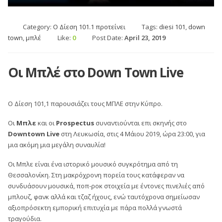
Category:
Ο Δίεση 101.1 προτείνει
Tags:
diesi 101
,
down
town
,
μπλέ
Like:
0
Post Date:
April 23, 2019
Οι Μπλέ στο Down Town Live
Ο Δίεση 101,1 παρουσιάζει τους ΜΠΛΕ στην Κύπρο.
Οι
Μπλε
και οι
Prospectus
συναντιούνται επι σκηνής στο
Downtown Live
στη Λευκωσία, στις 4 Μάιου 2019, ώρα 23:00, για
μια ακόμη μια μεγάλη συναυλία!
Οι Μπλε είναι ένα ιστορικό μουσικό συγκρότημα από τη
Θεσσαλονίκη. Στη μακρόχρονη πορεία τους κατάφεραν να
συνδυάσουν μουσικά, ποπ-ροκ στοιχεία με έντονες πινελιές από
μπλουζ, φανκ αλλά και τζαζ ήχους, ενώ ταυτόχρονα σημείωσαν
αξιοπρόσεκτη εμπορική επιτυχία με πάρα πολλά γνωστά
τραγούδια.