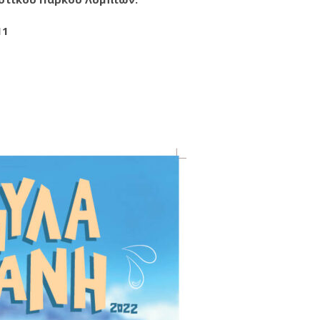
σεις: 99810011