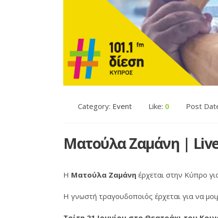
Category:
Event
Like:
0
Post Dat
Ματούλα Ζαμάνη | Liv
H
Ματούλα Ζαμάνη
έρχεται στην Κύπρο για
Η γνωστή τραγουδοποιός έρχεται για να μοιρ
Τρίτη 21 Ιουνίου στο Θεατράκι του Κοι