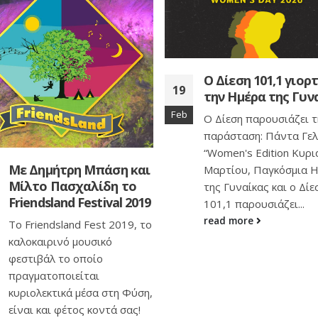
Ο Δίεση 101,1 γιορτάζει
Ο Σπύρος Γραμμέν
19
την Ημέρα της Γυναίκας
στο Down Town Li
Mar
Ο Δίεση παρουσιάζει την
Παρέα με την κιθάρα κ
παράσταση: Πάντα Γελαστοί
χιούμορ που επικρατεί
“Women's Edition Κυριακή 8
τραγούδια του, ο Σπύ
Μαρτίου, Παγκόσμια Ημέρα
Γραμμένος βάζει και τ
της Γυναίκας και ο Δίεση
Κύπρο στο...
101,1 παρουσιάζει...
read more
read more