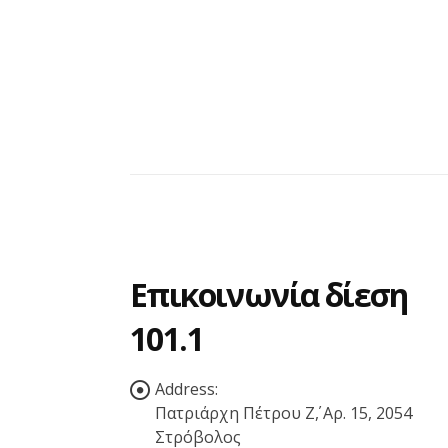
Από...
read more
Επικοινωνία δίεση
101.1
Address:
Πατριάρχη Πέτρου Ζ΄, Αρ. 15, 2054
Στρόβολος