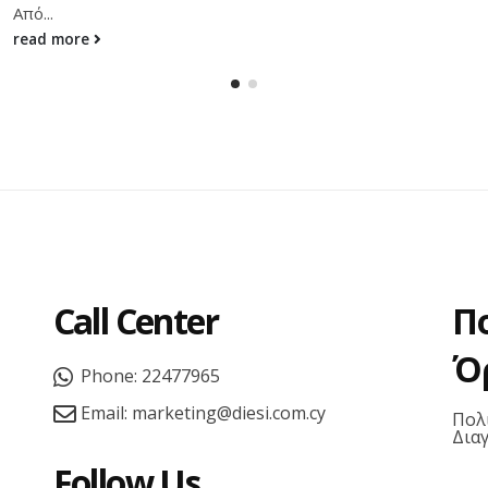
Call Center
Π
Ό
Phone:
22477965
Email:
marketing@diesi.com.cy
Πολ
Δια
Follow Us