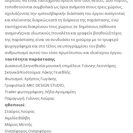
ιατρείου, θα είναι ταυτόχρονα ορατοί από τους θεατές. Δύο πόρτες,
τοποθετούνται συμβολικά ως όρια ανάμεσα στους τρεις χώρους,
σχολιάζοντας την «μπουλβαρική» διάσταση του έργου ανοίγοντας
και κλείνοντας διαρκώς κατά τη διάρκεια της παράστασης, ενώ
ταυτόχρονα διακρίνουν τους χώρους σε δημόσιους (αίθουσα
αναμονής) και ιδιωτικούς (τουαλέτα και γραφείο βοηθού).Στόχος
της παράστασης είναι να συνδυάσει το χιούμορ με το τρυφερό
ψυχογράφημα και στο τέλος να υπογραμμίσει τον βαθύ
ανθρωπισμό αυτού του τόσο πρωτότυπου και ιδιαίτερου έργου.
ταυτότητα παράστασης
Διασκευή-Σκηνοθεσία-μουσική επιμέλεια: Γιάννης Λεοντάρης
Σκηνικά/Κοστούμια: Λάκης Γενεθλής
Φωτισμοί: Xρήστος Γωγάκης
Γραφιστικά: MKC DESIGN STUDIO,
Trailer-φωτογράφιση: Λήδα Αγιομαμίτη
Παραγωγή: Γιάννος Λούρας
ηθοποιοί:
Σταύρος Λούρας
Αιμιλία Βάλβη
Μάριος Μεττής
Ονησίφορος Ονησιφόρου