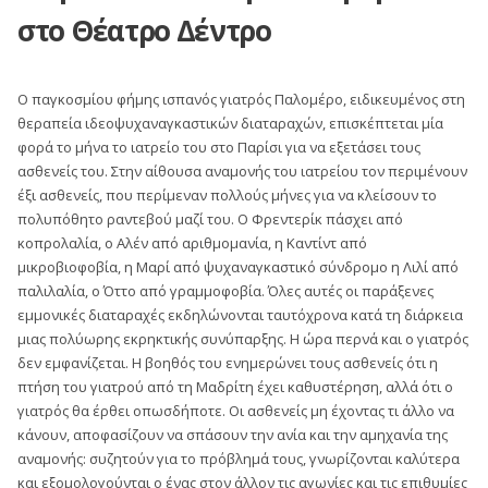
στο Θέατρο Δέντρο
Ο παγκοσμίου φήμης ισπανός γιατρός Παλομέρο, ειδικευμένος στη
θεραπεία ιδεοψυχαναγκαστικών διαταραχών, επισκέπτεται μία
φορά το μήνα το ιατρείο του στο Παρίσι για να εξετάσει τους
ασθενείς του. Στην αίθουσα αναμονής του ιατρείου τον περιμένουν
έξι ασθενείς, που περίμεναν πολλούς μήνες για να κλείσουν το
πολυπόθητο ραντεβού μαζί του. Ο Φρεντερίκ πάσχει από
κοπρολαλία, ο Αλέν από αριθμομανία, η Καντίντ από
μικροβιοφοβία, η Μαρί από ψυχαναγκαστικό σύνδρομο η Λιλί από
παλιλαλία, ο Όττο από γραμμοφοβία. Όλες αυτές οι παράξενες
εμμονικές διαταραχές εκδηλώνονται ταυτόχρονα κατά τη διάρκεια
μιας πολύωρης εκρηκτικής συνύπαρξης. Η ώρα περνά και ο γιατρός
δεν εμφανίζεται. Η βοηθός του ενημερώνει τους ασθενείς ότι η
πτήση του γιατρού από τη Μαδρίτη έχει καθυστέρηση, αλλά ότι ο
γιατρός θα έρθει οπωσδήποτε. Οι ασθενείς μη έχοντας τι άλλο να
κάνουν, αποφασίζουν να σπάσουν την ανία και την αμηχανία της
αναμονής: συζητούν για το πρόβλημά τους, γνωρίζονται καλύτερα
και εξομολογούνται ο ένας στον άλλον τις αγωνίες και τις επιθυμίες