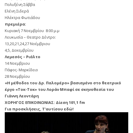
Πολυξένη Σάββα
Ελένη Σιδερά
Ηλέκτρα Φωτιάδου
πρεμιέρα:
Κυριακή 7 Νοεμβρίου 8:00 μ.μ
Λευκωσία – Θεατρο Δέντρο:
13,20,21,24,27 Νοέμβριου
4,5, Δεκεμβρίου
Λεμεσός – Ριάλτο
14 Νοεμβριου
Πάφος- Μαρκίδειο
28 Νοεμβρίου
«Η μέθοδοs του Δρ. Παλομέρο» βασισμένο στο θεατρικό
έργο «Τοκ-Τοκ» του Λοράν Μπαφί σε σκηνοθεσία του
Γιάννη Λεοντάρη
ΧΟΡΗΓΟΣ ΕΠΙΚΟΙΝΩΝΙΑΣ: Δίεση 101,1 fm
Για προσκλήσεις, Τ’αυτίσου εδώ!