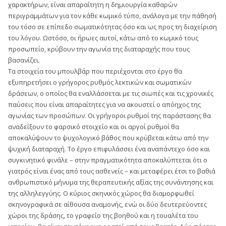
χαρακτήρων, είναι απαραίτητη η δημιουργία καθαρών
περιγραμμάτων για τον κάθε κωμικό τύπο, ανάλογα με την πάθησή
του τόσο σε επίπεδο σωματικότητας όσο και ως προς τη διαχείριση
του λόγου. Ωστόσο, οι ήρωες αυτοί, κάτω από το κωμικό τους
προσωπείο, κρύβουν την αγωνία της διαταραχής που τους
βασανίζει.
Τα στοιχεία του μπουλβάρ που περιέχονται στο έργο θα
εξυπηρετήσει ο γρήγορος ρυθμός λεκτικών και σωματικών
δράσεων, ο οποίος θα εναλλάσσεται με τις σιωπές και τις χρονικές
παύσεις που είναι απαραίτητες για να ακουστεί ο απόηχος της
αγωνίας των προσώπων. Οι γρήγοροι ρυθμοί της παράστασης θα
αναδείξουν το φαρσικό στοιχείο και οι αργοί ρυθμοί θα
αποκαλύψουν το ψυχολογικό βάθος που κρύβεται κάτω από την
ψυχική διαταραχή. Το έργο επιφυλάσσει ένα αναπάντεχο όσο και
συγκινητικό φινάλε – στην πραγματικότητα αποκαλύπτεται ότι ο
γιατρός είναι ένας από τους ασθενείς – και μεταφέρει έτσι το βαθιά
ανθρωπιστικό μήνυμα της θεραπευτικής αξίας της συνάντησης και
της αλληλεγγύης. Ο κύριος σκηνικός χώρος θα διαμορφωθεί
σκηνογραφικά σε αίθουσα αναμονής, ενώ οι δύο δευτερεύοντες
χώροι της δράσης, το γραφείο της βοηθού και η τουαλέτα του