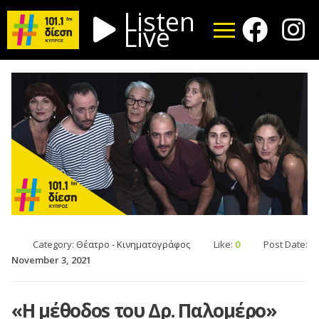
Listen
Live
Category:
Θέατρο - Κινηματογράφος
Like:
0
Post Date:
November 3, 2021
«Η μέθοδοs του Δρ. Παλομέρο»