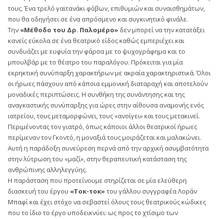
τους. Ένα τρελό γαϊτανάκι φόβων, επιθυμιών και συναισθημάτων,
που θα οδηγήσει σε ένα απρόσμενο και συγκινητικό φινάλε.
Την
«Μέθοδο του Δρ. Παλομέρο»
δεν μπορεί να την κατατάξει
κανείς εύκολα σε ένα θεατρικό είδος καθώς εμπεριέχει και
συνδυάζει με ευφυία την φάρσα με το ψυχογράφημα και το
μπουλβάρ με το θέατρο του παραλόγου. Πρόκειται για μία
εκρηκτική συνύπαρξη χαρακτήρων με ακραία χαρακτηριστικά. Όλοι
οι ήρωες πάσχουν από κάποια εμμονική διαταραχή και αποτελούν
μοναδικές περιπτώσεις. Η συνθήκη της συνάντησης και της
αναγκαστικής συνύπαρξης για ώρες στην αίθουσα αναμονής ενός
ιατρείου, τους μεταμορφώνει, τους «ανοίγει» και τους μετακινεί.
Περιμένοντας τον γιατρό, όπως κάποιοι άλλοι θεατρικοί ήρωες
περίμεναν τον Γκοντό, η μοναξιά τους μοιράζεται και μαλακώνει.
Αυτή η παράδοξη συνεύρεση περνά από την αρχική ασυμβατότητα
στην λύτρωση του «μαζί», στην θεραπευτική κατάσταση της
ανθρώπινης αλληλεγγύης.
Η παράσταση που προτείνουμε στηρίζεται σε μία ελεύθερη
διασκευή του έργου
«Τοκ-τοκ»
του γάλλου συγγραφέα Λοράν
Μπαφί και έχει στόχο να σεβαστεί όλους τους θεατρικούς κώδικες
που το ίδιο το έργο υποδεικνύει: ως προς το χτίσιμο των