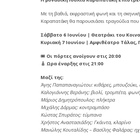
Με τη βαθιά, εκφραστική φωνή και τη σκηνική
Καραπατάκη θα παρουσιάσει τραγούδια που έχ
Σάββατο 6 Ιουνίου | Θεατράκι του Κοι
Κυριακή 7 Ιουνίου | Α
μφιθέατρο Τάλας,
🎟️
Οι πόρτες ανοίγουν στις 20:00
🎸 Ωρα έναρξης στις 21:00
Μαζί της:
Άγης Παπαπαναγιώτου: κιθάρες, μπουζούκι,
Καλογιάννης Βεράνης: βιολί, τρομπέτα, φων
Μάριος Δημητρόπουλος: πλήκτρα
Μιχάλης Δάρμας: κοντραμπάσο
Κώστας Σπυράτος: τύμπανα
Χρήστος Αναστασιάδης: Γκάιντα, κλαρίνο
Μανώλης Κουταλίδης – Βασίλης Φαλάρας: ηχ