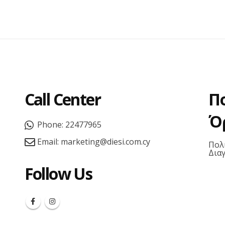
Call Center
Π
Ό
Phone:
22477965
Email:
marketing@diesi.com.cy
Πολ
Δια
Follow Us