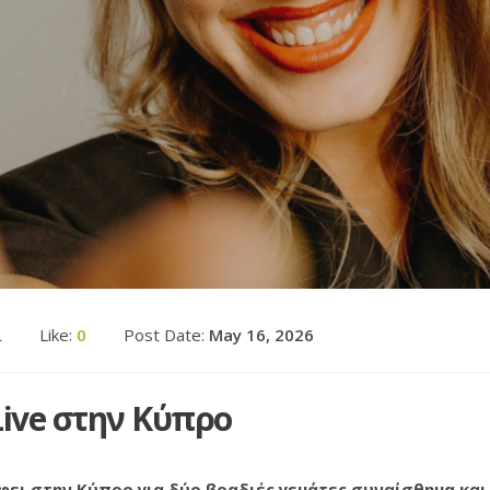
ι
Like:
0
Post Date:
May 16, 2026
ive στην Κύπρο
ει στην Κύπρο για δύο βραδιές γεμάτες συναίσθημα και