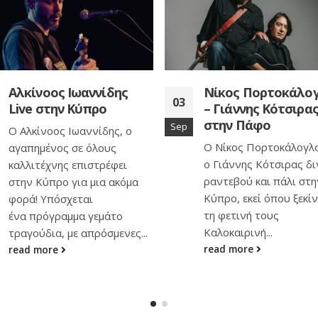
Νίκος Πορτοκάλογλου
«The Room Next D
18
– Γιάννης Κότσιρας Live
στο Σινεμά Πάνθεο
στην Πάφο
Nov
H Ίνγκριντ (Τζούλιαν
Ο Νίκος Πορτοκάλογλου και
και η Μάρθα (Τίλντα
ο Γιάννης Κότσιρας δινουν
Σουίντον) ήταν στενέ
ραντεβού και πάλι στην
φίλες στα νιάτα τους,
Κύπρο, εκεί όπου ξεκίνησαν
εργάζονταν μαζί στο ίδ
τη φετινή τους
read more
Καλοκαιρινή...
read more