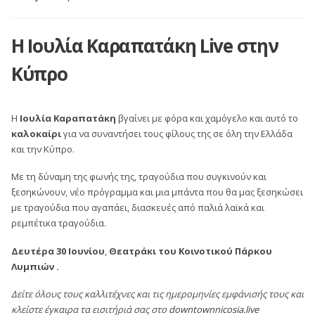
Η Ιουλία Καραπατάκη Live στην
Κύπρο
Η
Ιουλία Καραπατάκη
βγαίνει με φόρα και χαμόγελο και αυτό το
καλοκαίρι
για να συναντήσει τους φίλους της σε όλη την Ελλάδα
και την Κύπρο.
Με τη δύναμη της φωνής της, τραγούδια που συγκινούν και
ξεσηκώνουν, νέο πρόγραμμα και μια μπάντα που θα μας ξεσηκώσει
με τραγούδια που αγαπάει, διασκευές από παλιά λαϊκά και
ρεμπέτικα τραγούδια.
Δευτέρα 30 Ιουνίου
,
Θεατράκι του Κοινοτικού Πάρκου
Λυμπιών .
Δείτε όλους τους καλλιτέχνες και τις ημερομηνίες εμφάνισής τους και
κλείστε έγκαιρα τα εισιτήριά σας στο
downtownnicosia.live