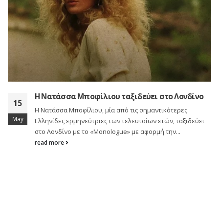
Tο «Mαγικό Kουτάκι» του Παντελή Θαλασσινού
18
Ο Δίεση 101,1 παρουσιάζει το «μαγικό κουτάκι» του
Mar
Παντελή Θαλασσινού. Πρόκειται για ενα ραδιοφωνικό–
μουσικό live, μια καθηλωτική παράσταση που υπόσχεται
να...
read more