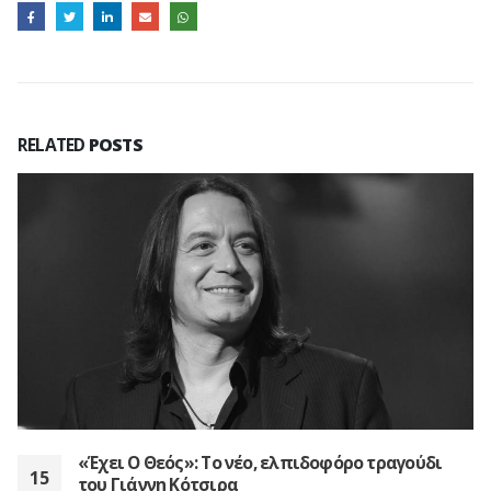
RELATED
POSTS
Νατάσσα Μποφίλιου | «Κάτι Καίγεται»
25
Μετά από το επιτυχημένο άλμπουμ «Η εποχή του
May