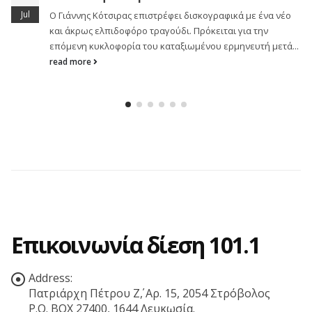
θερισμού» που αγαπήθηκε από το κοινό, η Νατάσσα
Μποφίλιου επιστρέφει με ολοκαίνουρια...
read more
.
Επικοινωνία δίεση 101.1
Address:
Πατριάρχη Πέτρου Ζ΄, Αρ. 15, 2054 Στρόβολος
P.O. BOX 27400, 1644 Λευκωσία.